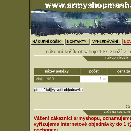
NÁKUPNÍ KOŠÍK
KONTAKTY
VYHLEDÁVÁNÍ
NOV
nákupní košík obsahuje 1 ks zboží v 
nákupní košík
název položky
počet
cena za
Vlajka NSR
ks
Ce
zpět na seznam
Vážení zákazníci armyshopu, oznamujeme
vyřizujeme internetové objednávky do 1 
pochopení.