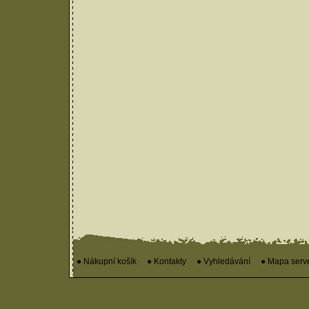
● Nákupní košík
● Kontakty
● Vyhledávání
● Mapa serv