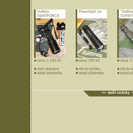
Svítilna
Powerlight 1w
¨Svítiln
SWATFORCE
SUREFI
LT-TL099PR1
digital 
■ cena: 1.290 Kč
■ cena: 295 Kč
■ cena: 5
■ není skladem
■
dát do košíku
■
dát do 
■
detail předmětu
■
detail předmětu
■
detail 
<< další stránky 