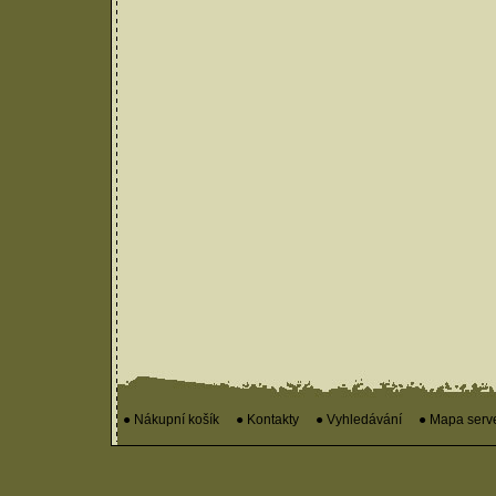
● Nákupní košík
● Kontakty
● Vyhledávání
● Mapa serv