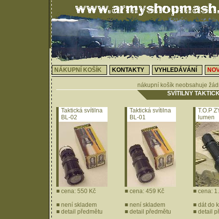
NÁKUPNÍ KOŠÍK
KONTAKTY
VYHLEDÁVÁNÍ
NOV
nákupní košík neobsahuje žád
SVÍTILNY TAKTIC
Taktická svítilna
Taktická svítilna
T.O.P Z
BL-02
BL-01
lumen
■ cena: 550 Kč
■ cena: 459 Kč
■ cena: 1
■ není skladem
■ není skladem
■
dát do 
■
detail předmětu
■
detail předmětu
■
detail 