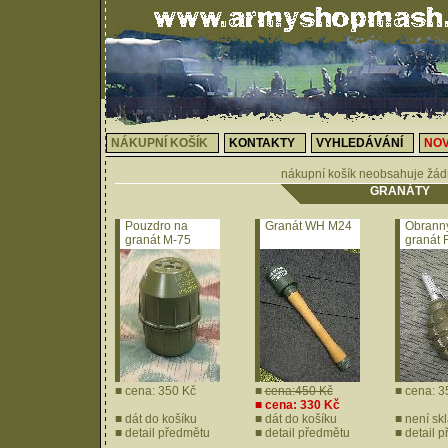
NÁKUPNÍ KOŠÍK
KONTAKTY
VYHLEDÁVÁNÍ
NOV
nákupní košík neobsahuje žád
GRANÁTY
Pouzdro na
Granát WH M24
Obranný
granát M-75
granát 
■ cena: 350 Kč
■
cena:450 Kč
■ cena: 3
■ cena: 330 Kč
■
dát do košíku
■
dát do košíku
■ není sk
■
detail předmětu
■
detail předmětu
■
detail 