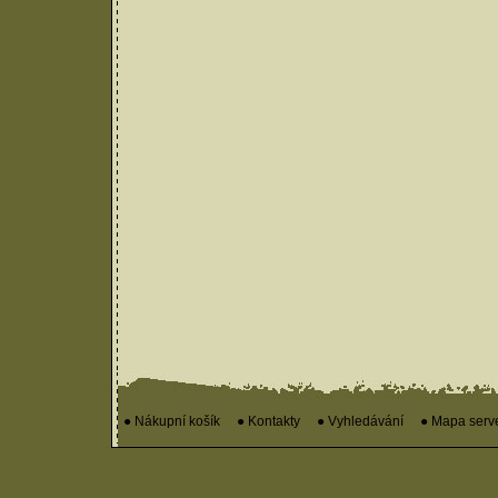
● Nákupní košík
● Kontakty
● Vyhledávání
● Mapa serv