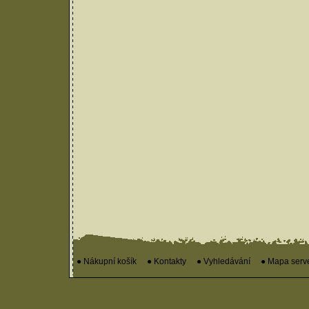
● Nákupní košík
● Kontakty
● Vyhledávání
● Mapa serv