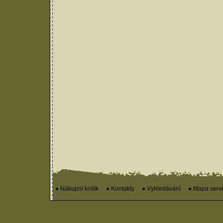
● Nákupní košík
● Kontakty
● Vyhledávání
● Mapa serv