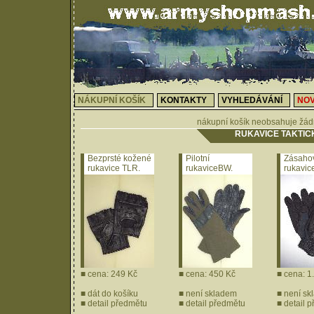
NÁKUPNÍ KOŠÍK
KONTAKTY
VYHLEDÁVÁNÍ
NOV
nákupní košík neobsahuje žád
RUKAVICE TAKTIC
Bezprsté kožené
Pilotní
Zásaho
rukavice TLR.
rukaviceBW.
rukavic
NOMEX oliv
S.O.L.A.
■ cena: 249 Kč
■ cena: 450 Kč
■ cena: 1
■
dát do košíku
■ není skladem
■ není sk
■
detail předmětu
■
detail předmětu
■
detail 