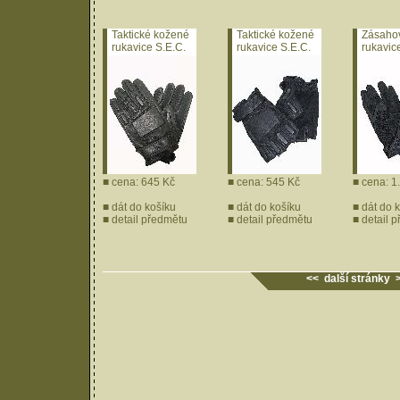
Taktické kožené
Taktické kožené
Zásaho
rukavice S.E.C.
rukavice S.E.C.
rukavic
long
short
HellSto
S.O.L.A
■ cena: 645 Kč
■ cena: 545 Kč
■ cena: 1
■
dát do košíku
■
dát do košíku
■
dát do 
■
detail předmětu
■
detail předmětu
■
detail 
<< další stránky 