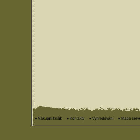
● Nákupní košík
● Kontakty
● Vyhledávání
● Mapa serv