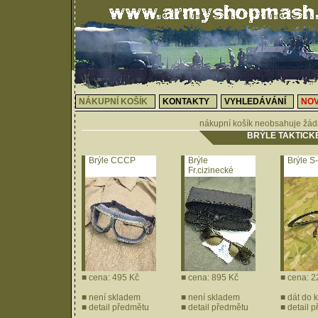
NÁKUPNÍ KOŠÍK
KONTAKTY
VYHLEDÁVÁNÍ
NOV
nákupní košík neobsahuje žád
BRÝLE TAKTICK
Brýle CCCP
Brýle
Brýle S
Fr.cizinecké
legie
■ cena: 495 Kč
■ cena: 895 Kč
■ cena: 2
■ není skladem
■ není skladem
■
dát do 
■
detail předmětu
■
detail předmětu
■
detail 