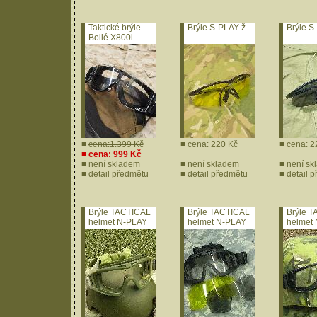
Taktické brýle
Brýle S-PLAY ž.
Brýle S
Bollé X800i
■
cena:1.399 Kč
■ cena: 220 Kč
■ cena: 2
■ cena: 999 Kč
■ není skladem
■ není skladem
■ není sk
■
detail předmětu
■
detail předmětu
■
detail 
Brýle TACTICAL
Brýle TACTICAL
Brýle 
helmet N-PLAY
helmet N-PLAY
helmet
ol.
bl.