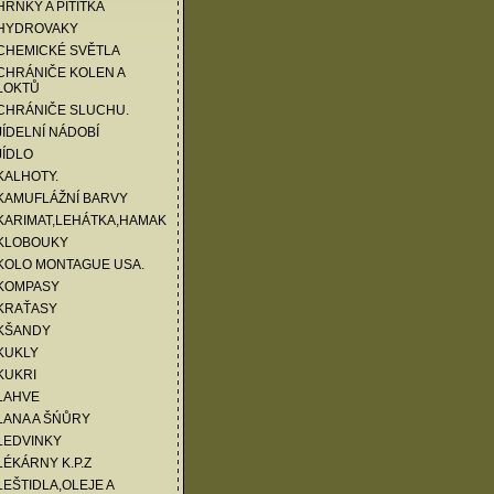
HRNKY A PITÍTKA
 HYDROVAKY
CHEMICKÉ SVĚTLA
CHRÁNIČE KOLEN A
LOKTŮ
 CHRÁNIČE SLUCHU.
JÍDELNÍ NÁDOBÍ
JÍDLO
KALHOTY.
KAMUFLÁŽNÍ BARVY
KARIMAT,LEHÁTKA,HAMAK
 KLOBOUKY
KOLO MONTAGUE USA.
 KOMPASY
 KRAŤASY
 KŠANDY
KUKLY
KUKRI
LAHVE
LANA A ŠŃŮRY
LEDVINKY
LÉKÁRNY K.P.Z
LEŠTIDLA,OLEJE A