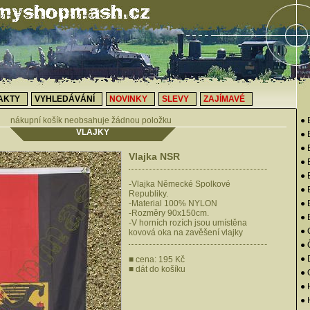
AKTY
VYHLEDÁVÁNÍ
NOVINKY
SLEVY
ZAJÍMAVÉ
nákupní košík neobsahuje žádnou položku
● 
VLAJKY
● 
● 
Vlajka NSR
●
● 
-Vlajka Německé Spolkové
● 
Republiky.
-Material 100% NYLON
●
-Rozměry 90x150cm.
● 
-V horních rozích jsou umístěna
● 
kovová oka na zavěšení vlajky
● 
●
■ cena: 195 Kč
■
dát do košíku
●
● 
● 