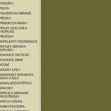
PONOŽKY.
POUTA
POUZDRA NA ZBRANĚ.
PŘEZKY.
PŘÍBORY,OTVÍRÁKY
PŘILBY OCELOVÉ A
TROPICKÉ
PŘÍVĚSKY
 REPELENTY+DEZINFEKCE
REPLIKY ZBRANÍ A
DOPLŇKY.
RUKAVICE TAKTICKÉ.
RUKAVICE ZIMNÍ.
 RŮZNÉ
SEKERY A PILY
SHEMAGHY, BARAKUDY,
ŠÁTKY A ŠÁLY
SIGNALIZAČNÍ PÍŠŤALY
 SPACÁKY
SPREJE A OBRANNÉ
PROSTŘEDKY
SPRCHY,VĚDRA.
SUMKY,POUZDRA.