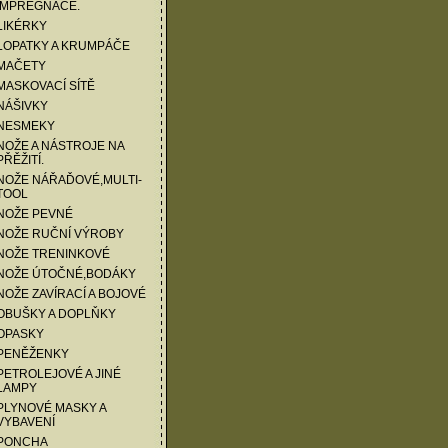
IMPREGNACE.
LIKÉRKY
LOPATKY A KRUMPÁČE
 MAČETY
MASKOVACÍ SÍTĚ
NÁŠIVKY
 NESMEKY
NOŽE A NÁSTROJE NA
PŘĚŽITÍ.
NOŽE NÁŘAĎOVÉ,MULTI-
TOOL
NOŽE PEVNÉ
 NOŽE RUČNÍ VÝROBY
 NOŽE TRENINKOVÉ
 NOŽE ÚTOČNÉ,BODÁKY
NOŽE ZAVÍRACÍ A BOJOVÉ
OBUŠKY A DOPLŇKY
OPASKY
 PENĚŽENKY
PETROLEJOVÉ A JINÉ
LAMPY
PLYNOVÉ MASKY A
VYBAVENÍ
 PONCHA