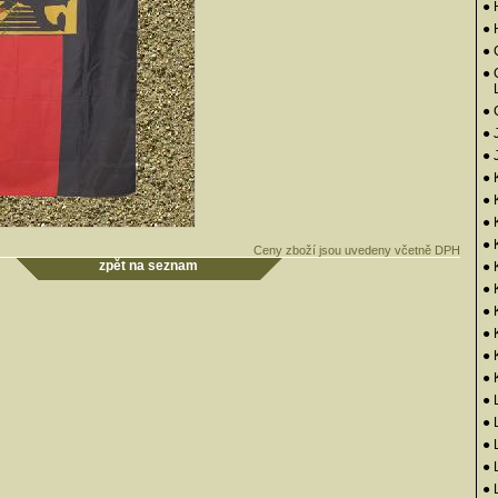
● 
●
● 
● 
●
● 
● 
● 
● 
● 
●
Ceny zboží jsou uvedeny včetně DPH
zpět na seznam
● 
●
●
●
● 
● 
● 
● 
● 
● 
● 