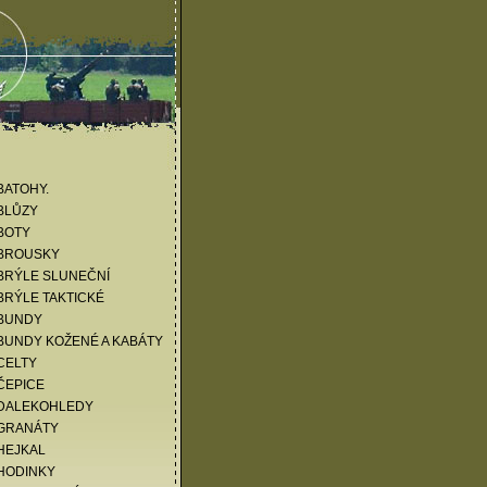
KATALOG ZBOŽÍ
BATOHY.
BLŮZY
BOTY
 BROUSKY
BRÝLE SLUNEČNÍ
BRÝLE TAKTICKÉ
 BUNDY
BUNDY KOŽENÉ A KABÁTY
CELTY
ČEPICE
 DALEKOHLEDY
 GRANÁTY
HEJKAL
HODINKY