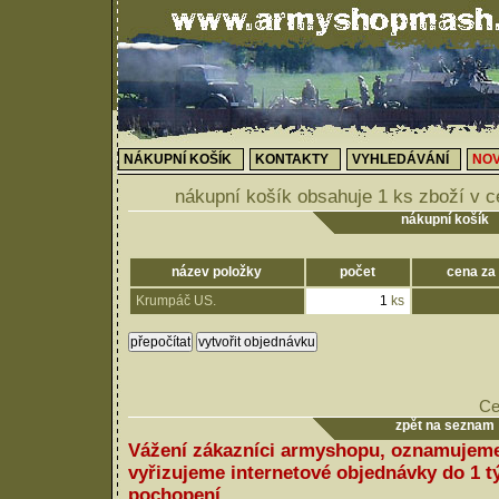
NÁKUPNÍ KOŠÍK
KONTAKTY
VYHLEDÁVÁNÍ
NOV
nákupní košík obsahuje 1 ks zboží v 
nákupní košík
název položky
počet
cena za
Krumpáč US.
ks
Ce
zpět na seznam
Vážení zákazníci armyshopu, oznamujeme
vyřizujeme internetové objednávky do 1 
pochopení.