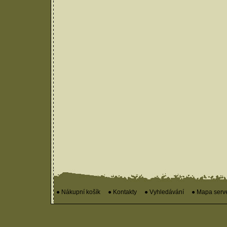
● Nákupní košík
● Kontakty
● Vyhledávání
● Mapa serv