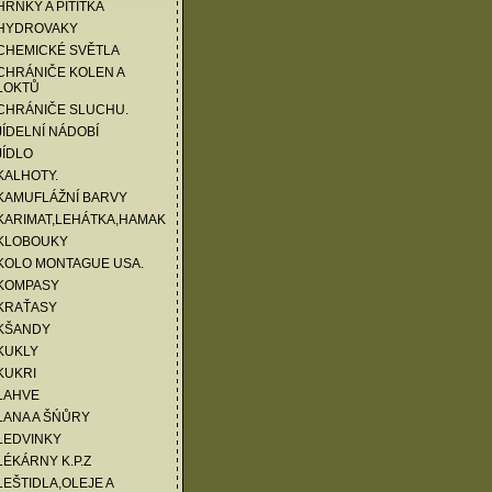
HRNKY A PITÍTKA
 HYDROVAKY
CHEMICKÉ SVĚTLA
CHRÁNIČE KOLEN A
LOKTŮ
 CHRÁNIČE SLUCHU.
JÍDELNÍ NÁDOBÍ
JÍDLO
KALHOTY.
KAMUFLÁŽNÍ BARVY
KARIMAT,LEHÁTKA,HAMAK
 KLOBOUKY
KOLO MONTAGUE USA.
 KOMPASY
 KRAŤASY
 KŠANDY
KUKLY
KUKRI
LAHVE
LANA A ŠŃŮRY
LEDVINKY
LÉKÁRNY K.P.Z
LEŠTIDLA,OLEJE A