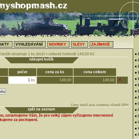
AKTY
VYHLEDÁVÁNÍ
NOVINKY
SLEVY
ZAJÍMAVÉ
 košík obsahuje 1 ks zboží v celkové hodnotě 149,00 Kč
● 
nákupní košík
● 
● 
počet
cena za ks
cena celkem
●
● 
ks
149,00
149,00
● 
●
● 
● 
Ceny zboží jsou uvedeny včetně DPH
zpět na seznam
● 
pu, oznamujeme Vám, že pro velký zájem vyřizujeme internetové
●
ěkujeme za pochopení.
●
● 
● 