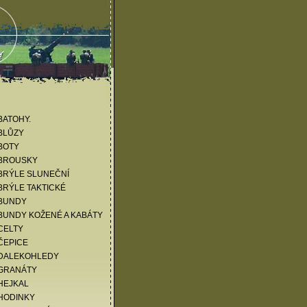
KATALOG ZBOŽÍ
BATOHY.
BLŮZY
BOTY
 BROUSKY
BRÝLE SLUNEČNÍ
BRÝLE TAKTICKÉ
 BUNDY
BUNDY KOŽENÉ A KABÁTY
CELTY
ČEPICE
 DALEKOHLEDY
 GRANÁTY
HEJKAL
HODINKY