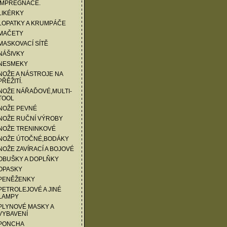
IMPREGNACE.
LIKÉRKY
LOPATKY A KRUMPÁČE
 MAČETY
MASKOVACÍ SÍTĚ
NÁŠIVKY
 NESMEKY
NOŽE A NÁSTROJE NA
PŘĚŽITÍ.
NOŽE NÁŘAĎOVÉ,MULTI-
TOOL
NOŽE PEVNÉ
 NOŽE RUČNÍ VÝROBY
 NOŽE TRENINKOVÉ
 NOŽE ÚTOČNÉ,BODÁKY
NOŽE ZAVÍRACÍ A BOJOVÉ
OBUŠKY A DOPLŇKY
OPASKY
 PENĚŽENKY
PETROLEJOVÉ A JINÉ
LAMPY
PLYNOVÉ MASKY A
VYBAVENÍ
 PONCHA