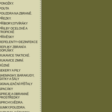
PONOŽKY.
POUTA
POUZDRA NA ZBRANĚ.
PŘEZKY.
PŘÍBORY,OTVÍRÁKY
PŘILBY OCELOVÉ A
TROPICKÉ
PŘÍVĚSKY
 REPELENTY+DEZINFEKCE
REPLIKY ZBRANÍ A
DOPLŇKY.
RUKAVICE TAKTICKÉ.
RUKAVICE ZIMNÍ.
 RŮZNÉ
SEKERY A PILY
SHEMAGHY, BARAKUDY,
ŠÁTKY A ŠÁLY
SIGNALIZAČNÍ PÍŠŤALY
 SPACÁKY
SPREJE A OBRANNÉ
PROSTŘEDKY
SPRCHY,VĚDRA.
SUMKY,POUZDRA.