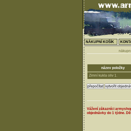
NÁKUPNÍ KOŠÍK
KONT
nákupní
název položky
Zimní kukla oliv 1.
Vážení zákazníci armysho
objednávky do 1 týdne. D