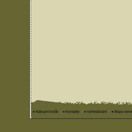
● Nákupní košík
● Kontakty
● Vyhledávání
● Mapa serv