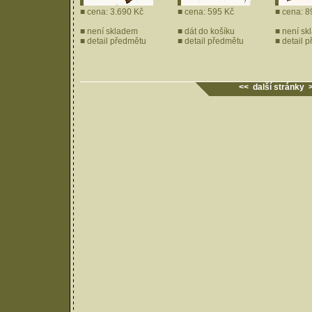
■ cena: 3.690 Kč
■ cena: 595 Kč
■ cena: 8
■ není skladem
■
dát do košíku
■ není sk
■
detail předmětu
■
detail předmětu
■
detail 
<< další stránky