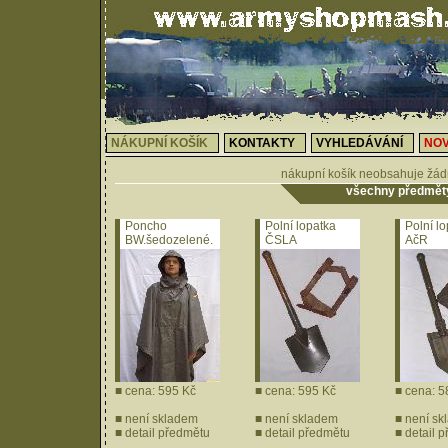
NÁKUPNÍ KOŠÍK
KONTAKTY
VYHLEDÁVÁNÍ
NOV
nákupní košík neobsahuje žád
všechny předmět
Poncho
Polní lopatka
Polní l
BW.šedozelené.
ČSLA
AčR
■ cena: 595 Kč
■ cena: 595 Kč
■ cena: 5
■ není skladem
■ není skladem
■ není sk
■
detail předmětu
■
detail předmětu
■
detail 