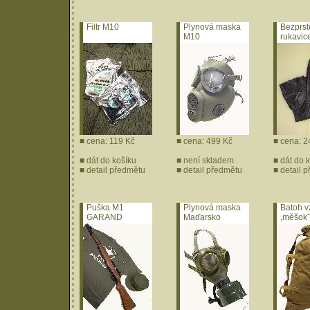
Filtr M10
Plynová maska
Bezprst
M10
rukavic
■ cena: 119 Kč
■ cena: 499 Kč
■ cena: 2
■
dát do košíku
■ není skladem
■
dát do 
■
detail předmětu
■
detail předmětu
■
detail 
Puška M1
Plynová maska
Batoh v
GARAND
Maďarsko
,měšokˇ