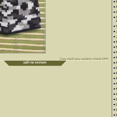
● 
●
● 
● 
●
● 
● 
● 
● 
● 
●
Ceny zboží jsou uvedeny včetně DPH
zpět na seznam
● 
●
●
●
● 
● 
● 
● 
● 
● 
● 