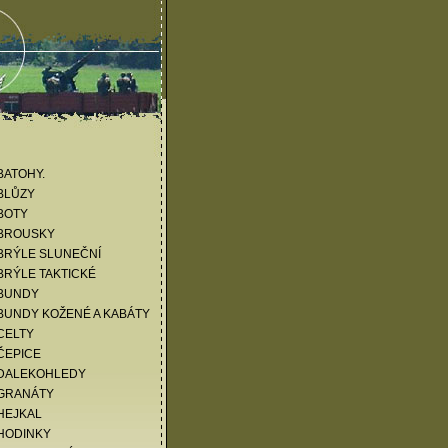
KATALOG ZBOŽÍ
BATOHY.
BLŮZY
BOTY
 BROUSKY
BRÝLE SLUNEČNÍ
BRÝLE TAKTICKÉ
 BUNDY
BUNDY KOŽENÉ A KABÁTY
CELTY
ČEPICE
 DALEKOHLEDY
 GRANÁTY
HEJKAL
HODINKY