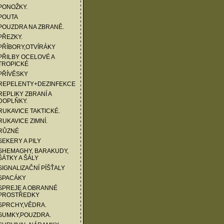
PONOŽKY.
POUTA
POUZDRA NA ZBRANĚ.
PŘEZKY.
PŘÍBORY,OTVÍRÁKY
PŘILBY OCELOVÉ A
TROPICKÉ
PŘÍVĚSKY
 REPELENTY+DEZINFEKCE
REPLIKY ZBRANÍ A
DOPLŇKY.
RUKAVICE TAKTICKÉ.
RUKAVICE ZIMNÍ.
 RŮZNÉ
SEKERY A PILY
SHEMAGHY, BARAKUDY,
ŠÁTKY A ŠÁLY
SIGNALIZAČNÍ PÍŠŤALY
 SPACÁKY
SPREJE A OBRANNÉ
PROSTŘEDKY
SPRCHY,VĚDRA.
SUMKY,POUZDRA.