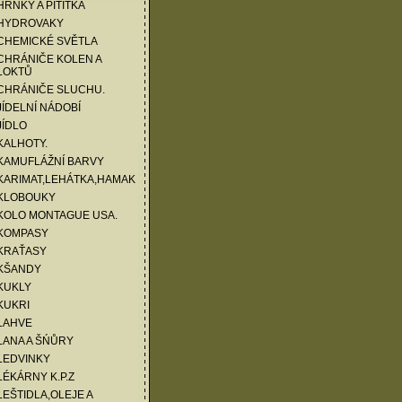
HRNKY A PITÍTKA
 HYDROVAKY
CHEMICKÉ SVĚTLA
CHRÁNIČE KOLEN A
LOKTŮ
 CHRÁNIČE SLUCHU.
JÍDELNÍ NÁDOBÍ
JÍDLO
KALHOTY.
KAMUFLÁŽNÍ BARVY
KARIMAT,LEHÁTKA,HAMAK
 KLOBOUKY
KOLO MONTAGUE USA.
 KOMPASY
 KRAŤASY
 KŠANDY
KUKLY
KUKRI
LAHVE
LANA A ŠŃŮRY
LEDVINKY
LÉKÁRNY K.P.Z
LEŠTIDLA,OLEJE A