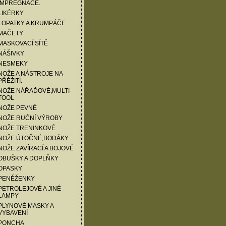
IMPREGNACE.
LIKÉRKY
LOPATKY A KRUMPÁČE
 MAČETY
MASKOVACÍ SÍTĚ
NÁŠIVKY
 NESMEKY
NOŽE A NÁSTROJE NA
PŘĚŽITÍ.
NOŽE NÁŘAĎOVÉ,MULTI-
TOOL
NOŽE PEVNÉ
 NOŽE RUČNÍ VÝROBY
 NOŽE TRENINKOVÉ
 NOŽE ÚTOČNÉ,BODÁKY
NOŽE ZAVÍRACÍ A BOJOVÉ
OBUŠKY A DOPLŇKY
OPASKY
 PENĚŽENKY
PETROLEJOVÉ A JINÉ
LAMPY
PLYNOVÉ MASKY A
VYBAVENÍ
 PONCHA