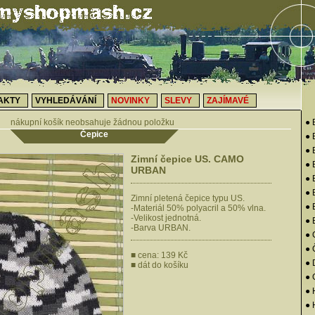
AKTY
VYHLEDÁVÁNÍ
NOVINKY
SLEVY
ZAJÍMAVÉ
nákupní košík neobsahuje žádnou položku
● 
Čepice
● 
● 
Zimní čepice US. CAMO
●
URBAN
● 
● 
Zimní pletená čepice typu US.
●
-Materiál 50% polyacril a 50% vlna.
-Velikost jednotná.
● 
-Barva URBAN.
● 
● 
■ cena: 139 Kč
●
■
dát do košíku
●
● 
● 