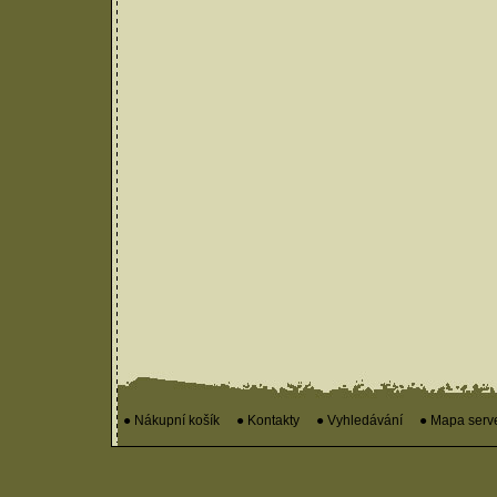
● Nákupní košík
● Kontakty
● Vyhledávání
● Mapa serv