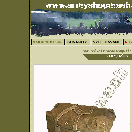
NÁKUPNÍ KOŠÍK
KONTAKTY
VYHLEDÁVÁNÍ
NOV
nákupní košík neobsahuje žád
VAKY,TAŠKY.