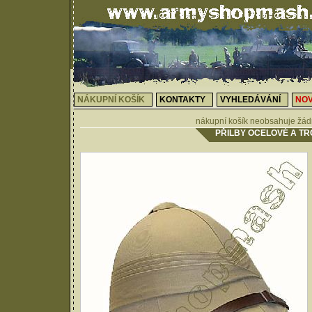
NÁKUPNÍ KOŠÍK
KONTAKTY
VYHLEDÁVÁNÍ
NOV
nákupní košík neobsahuje žád
PŘILBY OCELOVÉ A TR