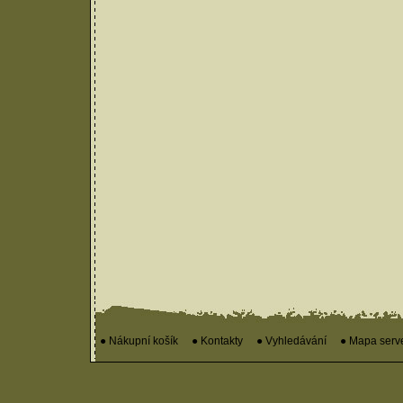
● Nákupní košík
● Kontakty
● Vyhledávání
● Mapa serv