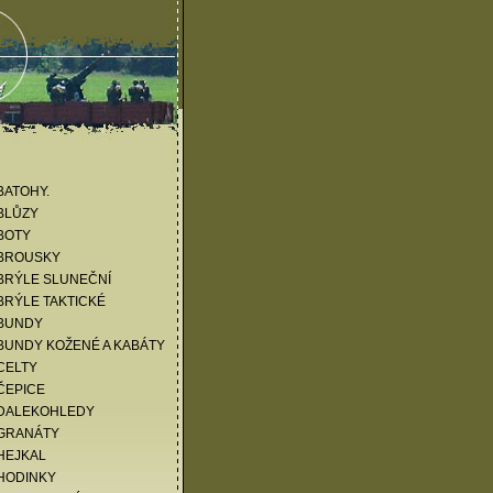
KATALOG ZBOŽÍ
BATOHY.
BLŮZY
BOTY
 BROUSKY
BRÝLE SLUNEČNÍ
BRÝLE TAKTICKÉ
 BUNDY
BUNDY KOŽENÉ A KABÁTY
CELTY
ČEPICE
 DALEKOHLEDY
 GRANÁTY
HEJKAL
HODINKY