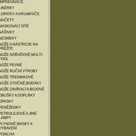
IMPREGNACE.
LIKÉRKY
LOPATKY A KRUMPÁČE
 MAČETY
MASKOVACÍ SÍTĚ
NÁŠIVKY
 NESMEKY
NOŽE A NÁSTROJE NA
PŘĚŽITÍ.
NOŽE NÁŘAĎOVÉ,MULTI-
TOOL
NOŽE PEVNÉ
 NOŽE RUČNÍ VÝROBY
 NOŽE TRENINKOVÉ
 NOŽE ÚTOČNÉ,BODÁKY
NOŽE ZAVÍRACÍ A BOJOVÉ
OBUŠKY A DOPLŇKY
OPASKY
 PENĚŽENKY
PETROLEJOVÉ A JINÉ
LAMPY
PLYNOVÉ MASKY A
VYBAVENÍ
 PONCHA