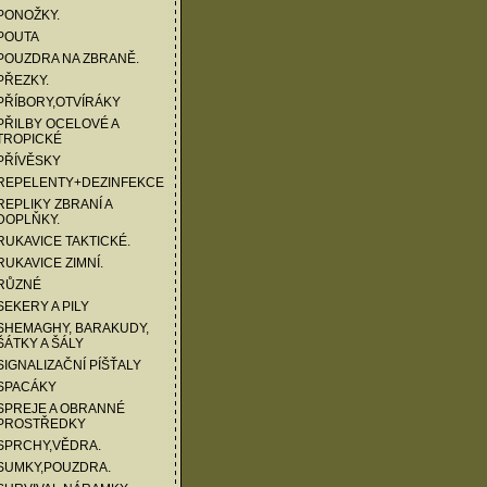
PONOŽKY.
POUTA
POUZDRA NA ZBRANĚ.
PŘEZKY.
PŘÍBORY,OTVÍRÁKY
PŘILBY OCELOVÉ A
TROPICKÉ
PŘÍVĚSKY
 REPELENTY+DEZINFEKCE
REPLIKY ZBRANÍ A
DOPLŇKY.
RUKAVICE TAKTICKÉ.
RUKAVICE ZIMNÍ.
 RŮZNÉ
SEKERY A PILY
SHEMAGHY, BARAKUDY,
ŠÁTKY A ŠÁLY
SIGNALIZAČNÍ PÍŠŤALY
 SPACÁKY
SPREJE A OBRANNÉ
PROSTŘEDKY
SPRCHY,VĚDRA.
SUMKY,POUZDRA.