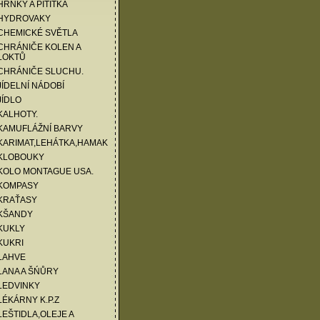
HRNKY A PITÍTKA
 HYDROVAKY
CHEMICKÉ SVĚTLA
CHRÁNIČE KOLEN A
LOKTŮ
 CHRÁNIČE SLUCHU.
JÍDELNÍ NÁDOBÍ
JÍDLO
KALHOTY.
KAMUFLÁŽNÍ BARVY
KARIMAT,LEHÁTKA,HAMAK
 KLOBOUKY
KOLO MONTAGUE USA.
 KOMPASY
 KRAŤASY
 KŠANDY
KUKLY
KUKRI
LAHVE
LANA A ŠŃŮRY
LEDVINKY
LÉKÁRNY K.P.Z
LEŠTIDLA,OLEJE A