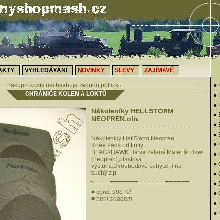
AKTY
VYHLEDÁVÁNÍ
NOVINKY
SLEVY
ZAJÍMAVÉ
nákupní košík neobsahuje žádnou položku
● 
CHRÁNIČE KOLEN A LOKTŮ
● 
● 
Nákoleníky HELLSTORM
●
NEOPREN.oliv
● 
● 
Nákoleníky HellStorm Neopren
●
Knee Pads od firmy
BLACKHAWK.Barva:zelená.Materiál:Hawktex.
● 
(neopren),plastová
● 
výstuha.Dvoubodové uchycení na
suchý zip.
● 
●
■ cena: 998 Kč
●
■ není skladem
● 
● 