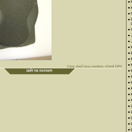
● 
●
● 
● 
●
● 
● 
● 
● 
● 
●
Ceny zboží jsou uvedeny včetně DPH
zpět na seznam
● 
●
●
●
● 
● 
● 
● 
● 
● 
● 