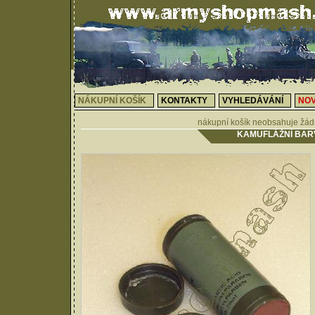
NÁKUPNÍ KOŠÍK
KONTAKTY
VYHLEDÁVÁNÍ
NOV
nákupní košík neobsahuje žád
KAMUFLÁŽNÍ BAR