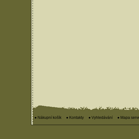
● Nákupní košík
● Kontakty
● Vyhledávání
● Mapa serv