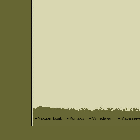
● Nákupní košík
● Kontakty
● Vyhledávání
● Mapa serv