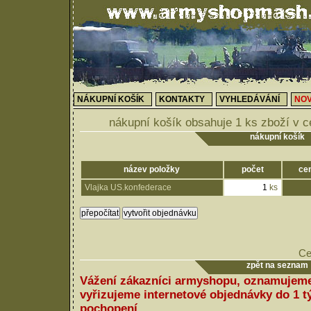
NÁKUPNÍ KOŠÍK
KONTAKTY
VYHLEDÁVÁNÍ
NOV
nákupní košík obsahuje 1 ks zboží v 
nákupní košík
název položky
počet
ce
Vlajka US.konfederace
ks
Ce
zpět na seznam
Vážení zákazníci armyshopu, oznamujeme
vyřizujeme internetové objednávky do 1 
pochopení.