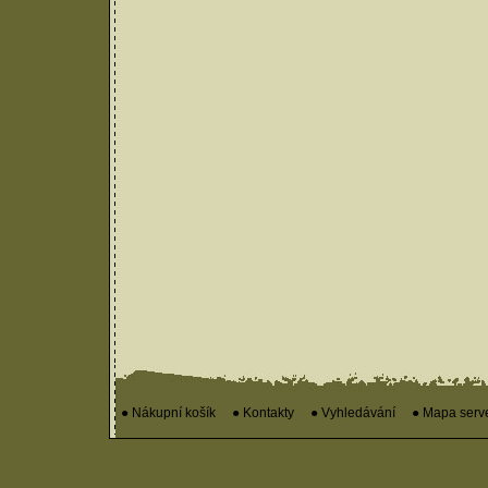
● Nákupní košík
● Kontakty
● Vyhledávání
● Mapa serv