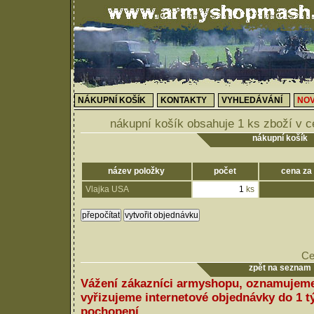
NÁKUPNÍ KOŠÍK
KONTAKTY
VYHLEDÁVÁNÍ
NOV
nákupní košík obsahuje 1 ks zboží v 
nákupní košík
název položky
počet
cena za
Vlajka USA
ks
Ce
zpět na seznam
Vážení zákazníci armyshopu, oznamujeme
vyřizujeme internetové objednávky do 1 
pochopení.