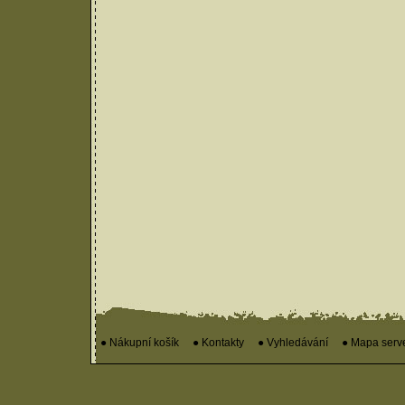
● Nákupní košík
● Kontakty
● Vyhledávání
● Mapa serv