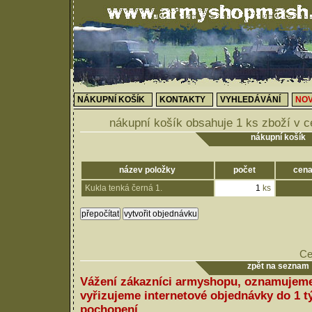
NÁKUPNÍ KOŠÍK
KONTAKTY
VYHLEDÁVÁNÍ
NOV
nákupní košík obsahuje 1 ks zboží v 
nákupní košík
název položky
počet
cena
Kukla tenká černá 1.
ks
Ce
zpět na seznam
Vážení zákazníci armyshopu, oznamujeme
vyřizujeme internetové objednávky do 1 
pochopení.