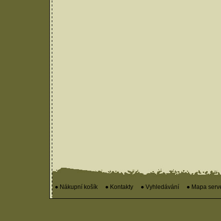
● Nákupní košík
● Kontakty
● Vyhledávání
● Mapa serv