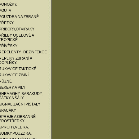
PONOŽKY.
POUTA
POUZDRA NA ZBRANĚ.
PŘEZKY.
PŘÍBORY,OTVÍRÁKY
PŘILBY OCELOVÉ A
TROPICKÉ
PŘÍVĚSKY
 REPELENTY+DEZINFEKCE
REPLIKY ZBRANÍ A
DOPLŇKY.
RUKAVICE TAKTICKÉ.
RUKAVICE ZIMNÍ.
 RŮZNÉ
SEKERY A PILY
SHEMAGHY, BARAKUDY,
ŠÁTKY A ŠÁLY
SIGNALIZAČNÍ PÍŠŤALY
 SPACÁKY
SPREJE A OBRANNÉ
PROSTŘEDKY
SPRCHY,VĚDRA.
SUMKY,POUZDRA.