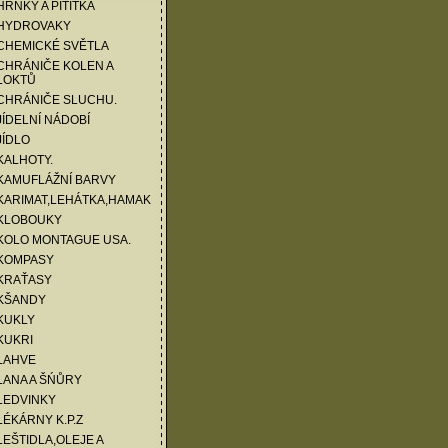
HRNKY A PITÍTKA
 HYDROVAKY
CHEMICKÉ SVĚTLA
CHRÁNIČE KOLEN A
LOKTŮ
 CHRÁNIČE SLUCHU.
JÍDELNÍ NÁDOBÍ
JÍDLO
KALHOTY.
KAMUFLÁŽNÍ BARVY
KARIMAT,LEHÁTKA,HAMAK
 KLOBOUKY
KOLO MONTAGUE USA.
 KOMPASY
 KRAŤASY
 KŠANDY
KUKLY
KUKRI
LAHVE
LANA A ŠŃŮRY
LEDVINKY
LÉKÁRNY K.P.Z
LEŠTIDLA,OLEJE A