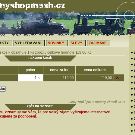
AKTY
VYHLEDÁVÁNÍ
NOVINKY
SLEVY
ZAJÍMAVÉ
 košík obsahuje 1 ks zboží v celkové hodnotě 119,00 Kč
● 
nákupní košík
● 
● 
počet
cena za ks
cena celkem
●
● 
ks
119,00
119,00
● 
●
● 
● 
Ceny zboží jsou uvedeny včetně DPH
zpět na seznam
● 
pu, oznamujeme Vám, že pro velký zájem vyřizujeme internetové
●
ěkujeme za pochopení.
●
● 
● 