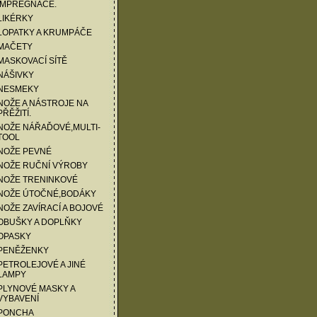
IMPREGNACE.
LIKÉRKY
LOPATKY A KRUMPÁČE
 MAČETY
MASKOVACÍ SÍTĚ
NÁŠIVKY
 NESMEKY
NOŽE A NÁSTROJE NA
PŘĚŽITÍ.
NOŽE NÁŘAĎOVÉ,MULTI-
TOOL
NOŽE PEVNÉ
 NOŽE RUČNÍ VÝROBY
 NOŽE TRENINKOVÉ
 NOŽE ÚTOČNÉ,BODÁKY
NOŽE ZAVÍRACÍ A BOJOVÉ
OBUŠKY A DOPLŇKY
OPASKY
 PENĚŽENKY
PETROLEJOVÉ A JINÉ
LAMPY
PLYNOVÉ MASKY A
VYBAVENÍ
 PONCHA