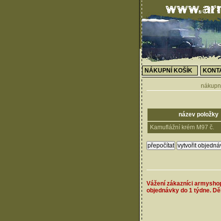
NÁKUPNÍ KOŠÍK
KONT
nákupní
název položky
Kamuflážní krém M97 č.
Vážení zákazníci armysho
objednávky do 1 týdne. D