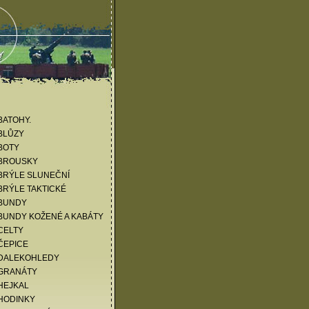
KATALOG ZBOŽÍ
BATOHY.
BLŮZY
BOTY
 BROUSKY
BRÝLE SLUNEČNÍ
BRÝLE TAKTICKÉ
 BUNDY
BUNDY KOŽENÉ A KABÁTY
CELTY
ČEPICE
 DALEKOHLEDY
 GRANÁTY
HEJKAL
HODINKY